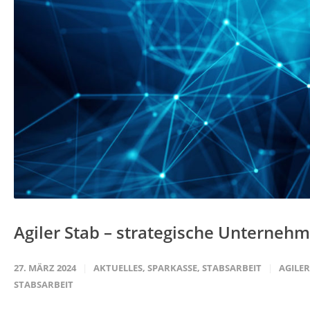
Agiler Stab – strategische Unterneh
27. MÄRZ 2024
AKTUELLES
,
SPARKASSE
,
STABSARBEIT
AGILER
STABSARBEIT