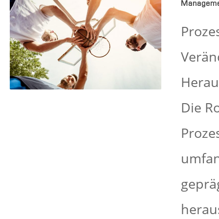
Managem
Proze
Verän
Herau
Die Ro
Proze
umfang
gepräg
heraus