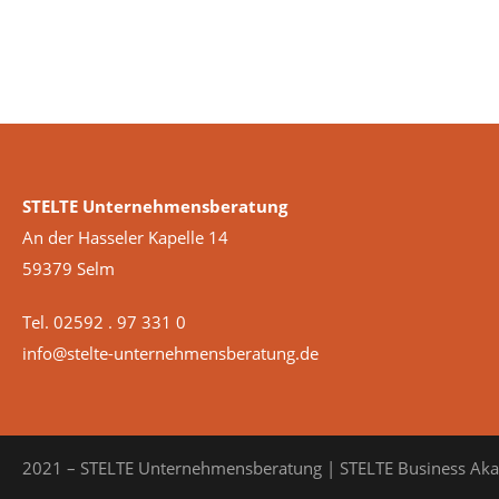
STELTE Unternehmensberatung
An der Hasseler Kapelle 14
59379 Selm
Tel. 02592 . 97 331 0
info@stelte-unternehmensberatung.de
2021 – STELTE Unternehmensberatung | STELTE Business Ak