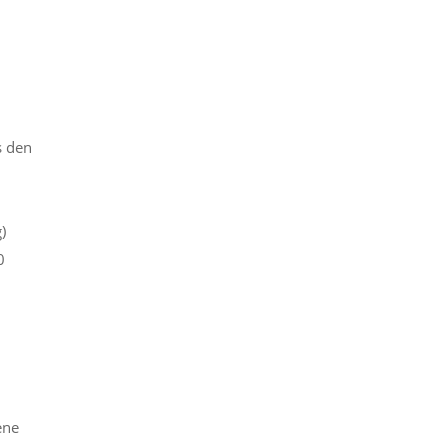
s den
)
0
ene