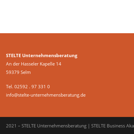
STELTE Unternehmensberatung
An der Hasseler Kapelle 14
59379 Selm
Tel. 02592 . 97 331 0
info@stelte-unternehmensberatung.de
2021 – STELTE Unternehmensberatung | STELTE Business Ak