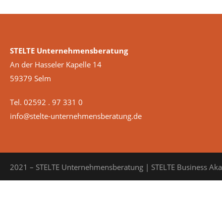
STELTE Unternehmensberatung
An der Hasseler Kapelle 14
59379 Selm
Tel. 02592 . 97 331 0
info@stelte-unternehmensberatung.de
2021 – STELTE Unternehmensberatung | STELTE Business Ak