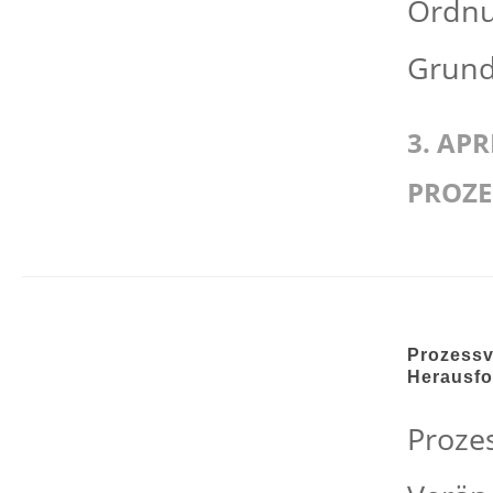
Ordnu
Grund:
3. APR
PROZ
Prozessv
Herausf
Proze