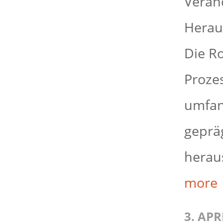
Verän
Herau
Die Ro
Proze
umfang
gepräg
heraus
more
3. APR