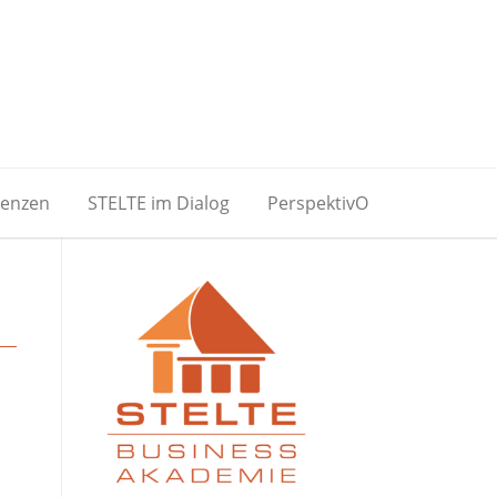
renzen
STELTE im Dialog
PerspektivO