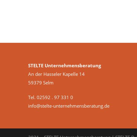
STELTE Unternehmensberatung
An der Hasseler Kapelle 14
59379 Selm
Tel. 02592 . 97 331 0
info@stelte-unternehmensberatung.de