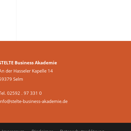
STELTE Business Akademie
An der Hasseler Kapelle 14
59379 Selm
Tel. 02592 . 97 331 0
info@stelte-business-akademie.de