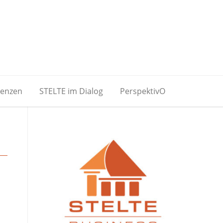
renzen
STELTE im Dialog
PerspektivO